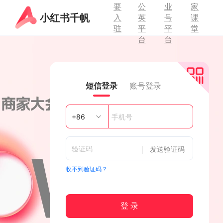
要
公
业
家
小红书千帆
入
英
号
课
驻
平
平
堂
台
台
短信登录
账号登录
发送验证码
收不到验证码？
登 录